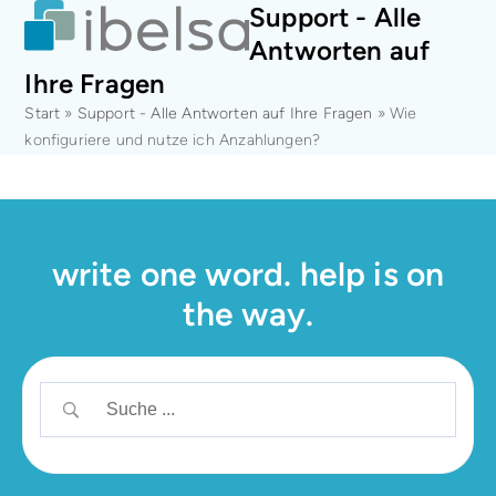
Open
Close
Skip
Support - Alle
mobile
mobile
to
Antworten auf
menu
menu
content
Ihre Fragen
Start
»
Support - Alle Antworten auf Ihre Fragen
»
Wie
konfiguriere und nutze ich Anzahlungen?
write one word. help is on
the way.