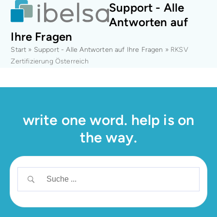
Open
Close
Skip
Support - Alle
mobile
mobile
to
Antworten auf
menu
menu
content
Ihre Fragen
Start
»
Support - Alle Antworten auf Ihre Fragen
»
RKSV
Zertifizierung Österreich
write one word. help is on
the way.