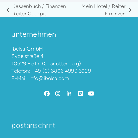
Kassenbuch / Finanzen
Mein Hotel / Reiter
vorheriger
Nächster
Reiter Cockpit
Finanzen
Beitrag:
Beitrag:
unternehmen
ibelsa GmbH
Sybelstraße 41
10629 Berlin (Charlottenburg)
Telefon:
+49 (0) 6806 4999 3999
E-Mail:
info@ibelsa.com
Facebook
Instagram
LinkedIn
Vimeo
YouTube
postanschrift