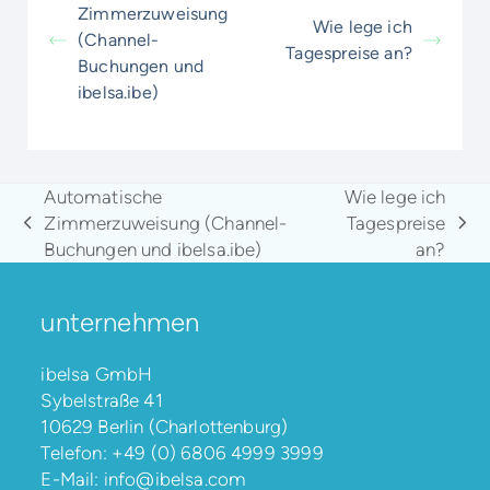
Zimmerzuweisung
Wie lege ich
(Channel-
Tagespreise an?
Buchungen und
ibelsa.ibe)
Automatische
Wie lege ich
Zimmerzuweisung (Channel-
Tagespreise
vorheriger
Nächster
Buchungen und ibelsa.ibe)
an?
Beitrag:
Beitrag:
unternehmen
ibelsa GmbH
Sybelstraße 41
10629 Berlin (Charlottenburg)
Telefon:
+49 (0) 6806 4999 3999
E-Mail:
info@ibelsa.com