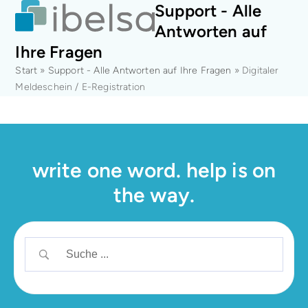
Open
Close
Skip
Support - Alle
mobile
mobile
to
Antworten auf
menu
menu
content
Ihre Fragen
Start
»
Support - Alle Antworten auf Ihre Fragen
»
Digitaler
Meldeschein / E-Registration
write one word. help is on
the way.