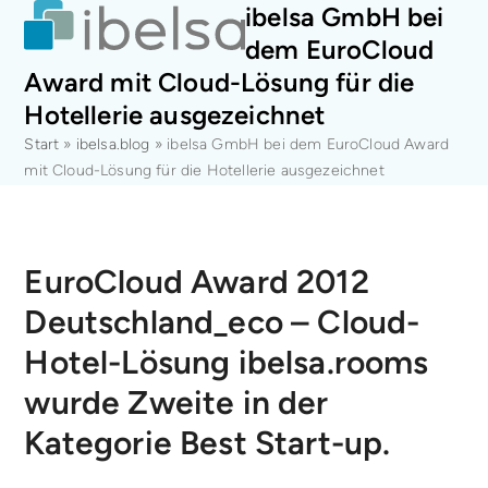
Open
Close
Skip
ibelsa GmbH bei
mobile
mobile
to
dem EuroCloud
menu
menu
content
Award mit Cloud-Lösung für die
Hotellerie ausgezeichnet
Start
»
ibelsa.blog
»
ibelsa GmbH bei dem EuroCloud Award
mit Cloud-Lösung für die Hotellerie ausgezeichnet
EuroCloud Award 2012
Deutschland_eco – Cloud-
Hotel-Lösung ibelsa.rooms
wurde Zweite in der
Kategorie Best Start-up.