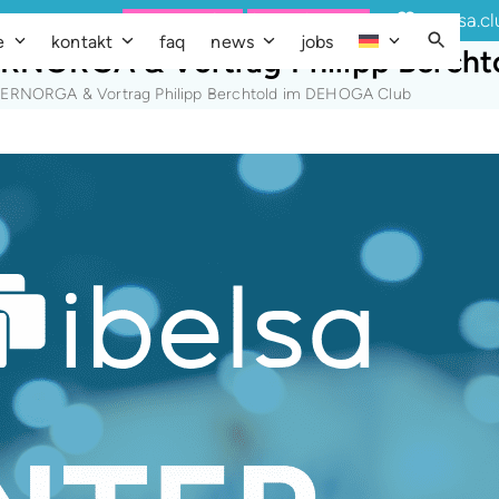
Demo buchen
Quick Support
ibelsa.c
e
kontakt
faq
news
jobs
TERNORGA & Vortrag Philipp Berc
NTERNORGA & Vortrag Philipp Berchtold im DEHOGA Club