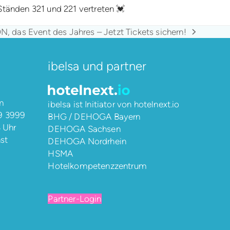
Ständen 321 und 221 vertreten 💓
 das Event des Jahres – Jetzt Tickets sichern!
ibelsa und partner
m
ibelsa ist Initiator von
hotelnext.io
9 3999
BHG / DEHOGA Bayern
8 Uhr
DEHOGA Sachsen
st
DEHOGA Nordrhein
HSMA
Hotelkompetenzzentrum
Partner-Login