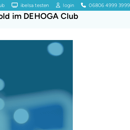
lub
ibelsa testen
login
06806 4999 3999
htold im DEHOGA Club