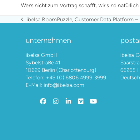
Wer’s nicht zum Vortrag schafft, wir sind natürli
ibelsa RoomPuzzle, Customer Data Platform – 
vorheriger
Beitrag:
unternehmen
posta
ibelsa GmbH
ibelsa
Sybelstraße 41
Saarstra
10629 Berlin (Charlottenburg)
66265 H
Telefon:
+49 (0) 6806 4999 3999
Deutsch
E-Mail:
info@ibelsa.com
Facebook
Instagram
LinkedIn
Vimeo
YouTube