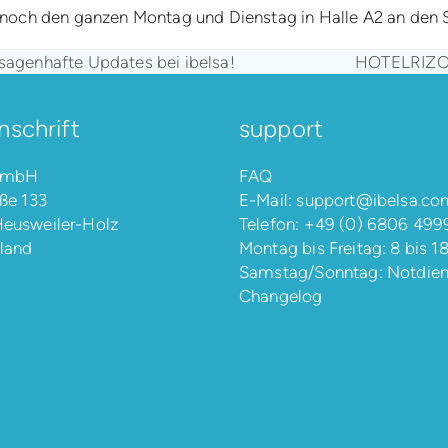
ch noch den ganzen Montag und Dienstag in Halle A2 an den 
sagenhafte Updates bei ibelsa!
HOTELRIZON,
Nächster
Beitrag:
nschrift
support
 GmbH
FAQ
ße 133
E-Mail:
support@ibelsa.co
eusweiler-Holz
Telefon:
+49 (0) 6806 499
land
Montag bis Freitag: 8 bis 1
Samstag/Sonntag: Notdien
Changelog