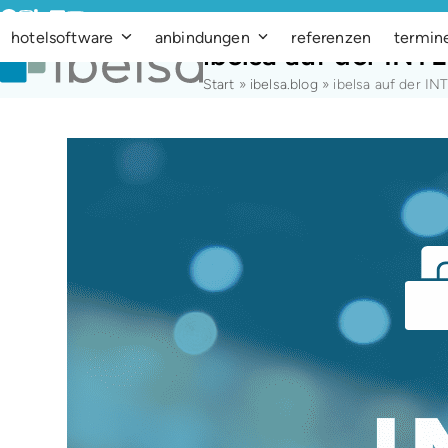
Skip
Facebook
Instagram
LinkedIn
Vimeo
YouTube
to
hotelsoftware
anbindungen
referenzen
termin
ibelsa auf der IN
content
Start
»
ibelsa.blog
»
ibelsa auf der I