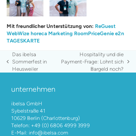
Mit freundlicher Unterstützung von:
ReGuest
WebWize
horeca Marketing
RoomPriceGenie
e2n
TAGESKARTE
Das ibelsa
Hospitality und die
Sommerfest in
Payment-Frage: Lohnt sich
vorheriger
Nächster
Heusweiler
Bargeld noch?
Beitrag:
Beitrag:
unternehmen
ibelsa GmbH
Sybelstraße 41
10629 Berlin (Charlottenburg)
Telefon:
+49 (0) 6806 4999 3999
E-Mail:
info@ibelsa.com