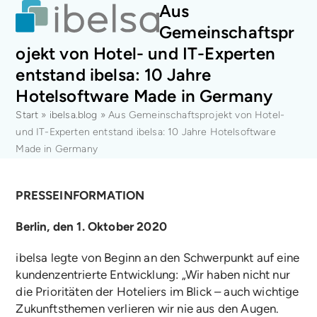
Open
Close
Skip
Aus
mobile
mobile
to
Gemeinschaftspr
menu
menu
content
ojekt von Hotel- und IT-Experten
entstand ibelsa: 10 Jahre
Hotelsoftware Made in Germany
Start
»
ibelsa.blog
»
Aus Gemeinschaftsprojekt von Hotel-
und IT-Experten entstand ibelsa: 10 Jahre Hotelsoftware
Made in Germany
PRESSEINFORMATION
Berlin, den 1. Oktober 2020
ibelsa legte von Beginn an den Schwerpunkt auf eine
kundenzentrierte Entwicklung: „Wir haben nicht nur
die Prioritäten der Hoteliers im Blick – auch wichtige
Zukunftsthemen verlieren wir nie aus den Augen.