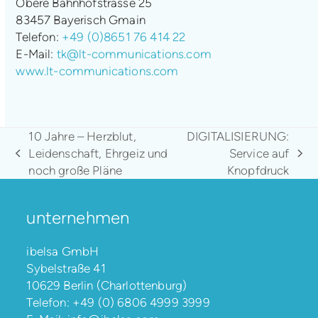
Obere Bahnhofstrasse 25
83457 Bayerisch Gmain
Telefon:
+49 (0)8651 76 414 22
E-Mail:
tk@lt-communications.com
www.lt-communications.com
10 Jahre – Herzblut,
DIGITALISIERUNG:
Leidenschaft, Ehrgeiz und
Service auf
vorheriger
Nächster
noch große Pläne
Knopfdruck
Beitrag:
Beitrag:
unternehmen
ibelsa GmbH
Sybelstraße 41
10629 Berlin (Charlottenburg)
Telefon:
+49 (0) 6806 4999 3999