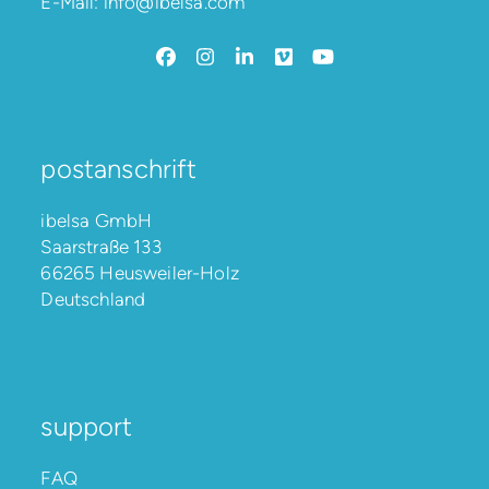
E-Mail:
info@ibelsa.com
Facebook
Instagram
LinkedIn
Vimeo
YouTube
postanschrift
ibelsa GmbH
Saarstraße 133
66265 Heusweiler-Holz
Deutschland
support
FAQ