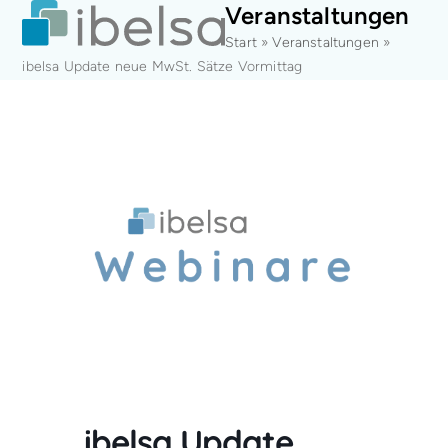
Open
Close
Skip
Veranstaltungen
mobile
mobile
to
Start
»
Veranstaltungen
»
menu
menu
content
ibelsa Update neue MwSt. Sätze Vormittag
ibelsa Update