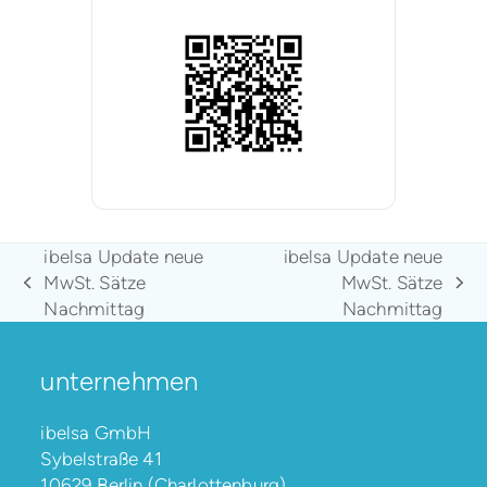
ibelsa Update neue
ibelsa Update neue
MwSt. Sätze
MwSt. Sätze
vorheriger
Nächster
Nachmittag
Nachmittag
Beitrag:
Beitrag:
unternehmen
ibelsa GmbH
Sybelstraße 41
10629 Berlin (Charlottenburg)