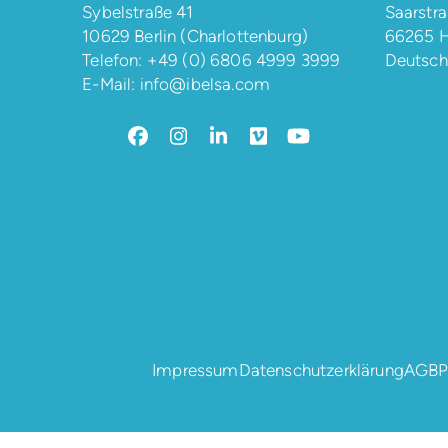
Sybelstraße 41
Saarstra
10629 Berlin (Charlottenburg)
66265 H
Telefon:
+49 (0) 6806 4999 3999
Deutsch
E-Mail:
info@ibelsa.com
Facebook
Instagram
LinkedIn
Vimeo
YouTube
Impressum
Datenschutzerklärung
AGB
P