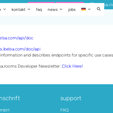
Demo buchen
Quick Support
ibelsa.c
e
kontakt
faq
news
jobs
belsa.com/api/doc
s.ibelsa.com/doc/api
information and describes endpoints for specific use cases
lsa.rooms Developer Newsletter:
Click Here!
nschrift
support
 GmbH
FAQ