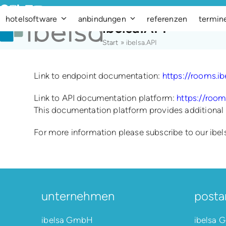
Skip
Facebook
Instagram
LinkedIn
Vimeo
YouTube
to
hotelsoftware
anbindungen
referenzen
termin
ibelsa.API
content
Start
»
ibelsa.API
Link to endpoint documentation:
https://rooms.i
Link to API documentation platform:
https://room
This documentation platform provides additional 
For more information please subscribe to our ibe
unternehmen
posta
ibelsa GmbH
ibelsa