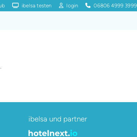
lub
ibelsa testen
login
06806 4999 3999
.
ibelsa und partner