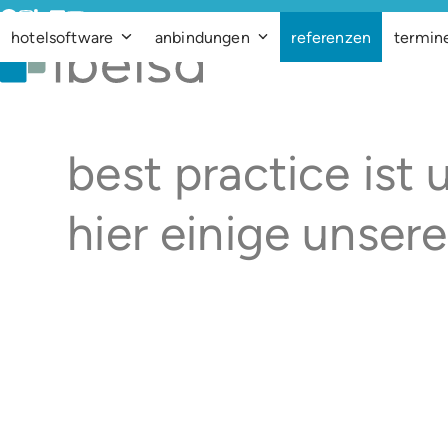
Skip
Facebook
Instagram
LinkedIn
Vimeo
YouTube
to
hotelsoftware
anbindungen
referenzen
termin
content
best practice ist
hier einige unsere