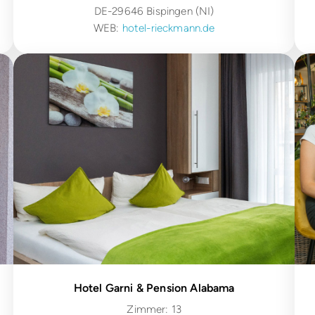
DE-29646 Bispingen (NI)
WEB:
hotel-rieckmann.de
Hotel Garni & Pension Alabama
Zimmer: 13