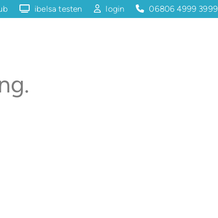
lub
ibelsa testen
login
06806 4999 3999
ng.