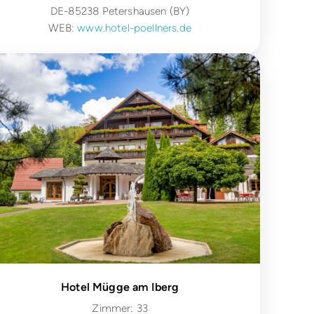
DE-85238 Petershausen (BY)
WEB:
www.hotel-poellners.de
Hotel Mügge am Iberg
Zimmer: 33