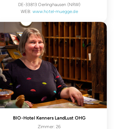
DE-33813 Oerlinghausen (NRW)
WEB:
www.hotel-muegge.de
BIO-Hotel Kenners LandLust OHG
Zimmer: 26