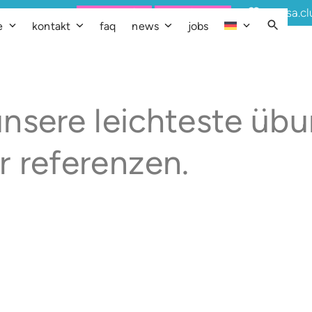
Demo buchen
Quick Support
ibelsa.c
e
kontakt
faq
news
jobs
 unsere leichteste übu
r referenzen.