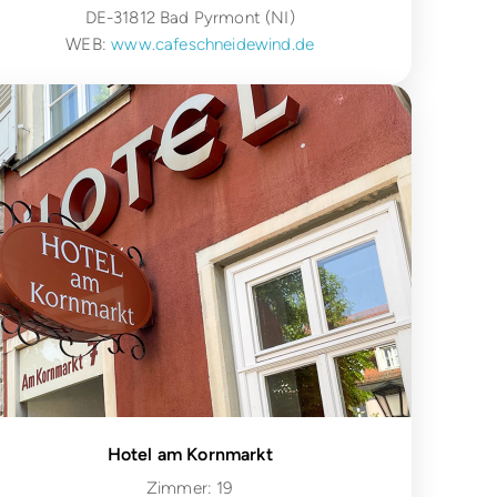
DE-31812 Bad Pyrmont (NI)
WEB:
www.cafeschneidewind.de
Hotel am Kornmarkt
Zimmer: 19