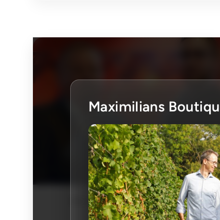
Maximilians Boutiq
Hotel & Restaurant Ehranger Hof
Zimmer: 28