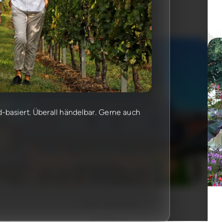
DE-76669 Bad Schönborn (BW)
WEB:
www.dein-erck.de
ud-basiert. Überall händelbar. Gerne auch
Hotel van Lendt
Zimmer: 13