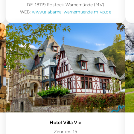
DE-18119 Rostock-Warnemünde (MV)
WEB:
www.alabama-warnemuende.m-vp.de
Hotel Villa Vie
Zimmer: 15