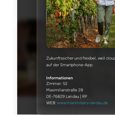
DE-54293 Trier-Ehrang (RP)
WEB:
www.ehranger-hof.de
Zukunftssicher und flexibel, weil clo
auf der Smartphone-App.
Informationen
Zimmer: 52
Maximilianstraße 28
DE-76829 Landau | RP
WEB:
www.maximilians-landau.de
Hotel & Restaurant Herzogskelter
Zimmer: 32