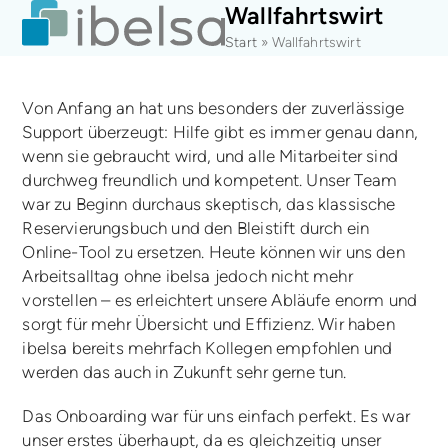
Open
Close
Skip
Wallfahrtswirt
mobile
mobile
to
Start
»
Wallfahrtswirt
menu
menu
content
Von Anfang an hat uns besonders der zuverlässige
Support überzeugt: Hilfe gibt es immer genau dann,
wenn sie gebraucht wird, und alle Mitarbeiter sind
durchweg freundlich und kompetent. Unser Team
war zu Beginn durchaus skeptisch, das klassische
Reservierungsbuch und den Bleistift durch ein
Online-Tool zu ersetzen. Heute können wir uns den
Arbeitsalltag ohne ibelsa jedoch nicht mehr
vorstellen – es erleichtert unsere Abläufe enorm und
sorgt für mehr Übersicht und Effizienz. Wir haben
ibelsa bereits mehrfach Kollegen empfohlen und
werden das auch in Zukunft sehr gerne tun.
Das Onboarding war für uns einfach perfekt. Es war
unser erstes überhaupt, da es gleichzeitig unser