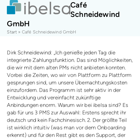
Open
Close
Skip
Café
mobile
mobile
to
Schneidewind
menu
menu
content
GmbH
Start
»
Café Schneidewind GmbH
Dirk Schneidewind: „Ich genieße jeden Tag die
integrierte Zahlungsfunktion. Das sind Möglichkeiten,
die wir mit dem alten PMs nicht anbieten konnten.
Vorbei die Zeiten, wo wir von Plattform zu Plattform
gesprungen sind, um unsere Übernachtungskosten
einzufordern. Das Programm ist sehr aktiv in der
Entwicklung und vereinfacht zukünftige
Anbindungen enorm. Warum wir bei ibelsa sind? Es
gab für uns 3 PMS zur Auswahl: Erstens sprecht ihr
deutsch und kein Fachchinesisch. 2. Der größte Teil
ist wirklich intuitiv (was man vor dem Onboarding
erkennt) und für den Rest gibt es den Support, der